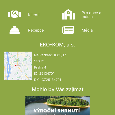
Pro obce a
Klienti
města
Recepce
Média
EKO-KOM, a.s.
Na Pankráci 1685/17
140 21
Praha 4
IČ: 25134701
DIČ: CZ25134701
Mohlo by Vás zajímat