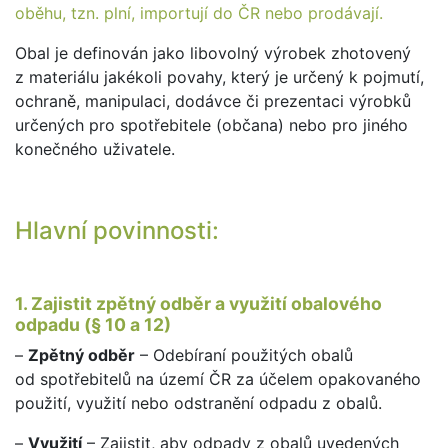
oběhu, tzn. plní, importují do ČR nebo prodávají.
Obal je definován jako libovolný výrobek zhotovený
z materiálu jakékoli povahy, který je určený k pojmutí,
ochraně, manipulaci, dodávce či prezentaci výrobků
určených pro spotřebitele (občana) nebo pro jiného
konečného uživatele.
Hlavní povinnosti:
1. Zajistit zpětný odběr a využití obalového
odpadu (§ 10 a 12)
–
Zpětný odběr
– Odebíraní použitých obalů
od spotřebitelů na území ČR za účelem opakovaného
použití, využití nebo odstranění odpadu z obalů.
–
Využití
– Zajistit, aby odpady z obalů uvedených