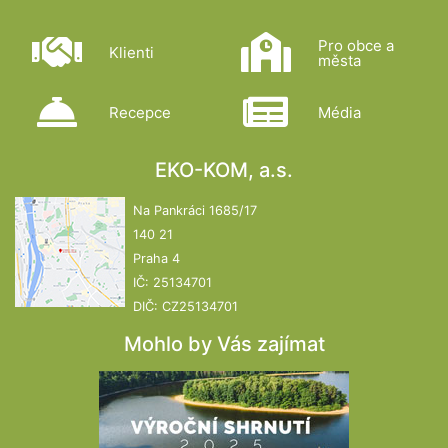
Pro obce a
Klienti
města
Recepce
Média
EKO-KOM, a.s.
Na Pankráci 1685/17
140 21
Praha 4
IČ: 25134701
DIČ: CZ25134701
Mohlo by Vás zajímat