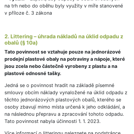
na trh nebo do oběhu byly využity v míře stanovené
v příloze č. 3 zákona
2. Littering – úhrada nákladů na úklid odpadu z
obalů (§ 10a)
Tato p
ovinnost se vztahuje pouze na
jednorázové
prodejní plastové obaly na potraviny a nápoje, které
jsou zcela nebo částečně vyrobeny z plastu a na
plastové odnosné tašky.
Jedná se o povinnost hradit na základě písemné
smlouvy obcím náklady vynaložené na úklid odpadu z
těchto jednorázových plastových obalů, kterého se
osoby zbavují mimo místa určená k jeho odkládání, a
na následnou přepravu a zpracování tohoto odpadu.
Tato povinnost nabyla účinnosti 1. 1. 2023.
Více informací o litteringu naleznete na podstránce