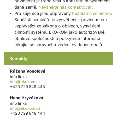
povinnosti je třeba řešit s konkrétním systémem
dané země.
Neváhejte nás kontaktovat
.
Pro zájemce jsou připraveny
bezplatné semináře
.
Součástí semináře je vysvětlení k povinnostem
vyplývající ze zákona o obalech, vysvětlení
činnosti systému EKO‑KOM jako autorizované
obalové společnosti a poskytnutí informací
týkající se správného vedení evidence obalů.
Kontakty
Růžena Vosolová
info linka
info@ekokom.cz
+420 729 848 445
Hana Hryzáková
info linka
info@ekokom.cz
+420 729 848 444