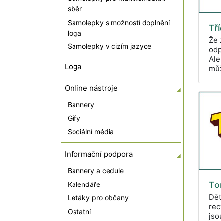
sběr
Samolepky s možností doplnění
Tř
loga
Že 
Samolepky v cizím jazyce
odp
Ale
Loga
můž
Online nástroje
Bannery
Gify
Sociální média
Informační podpora
Bannery a cedule
To
Kalendáře
Dět
Letáky pro občany
rec
Ostatní
jso