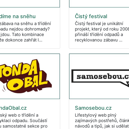
ídíme na sněhu
Čistý festival
zábava na sněhu a třídění
Čistý festival je unikátní
adu nejdou dohromady?
projekt, který od roku 200
 jdou. Tato kombinace
přináší třídění odpadů a
e dokonce zahřát l...
recyklovanou zábavu ...
Samosebou.cz
ndaObal.cz
Lifestylový web plný
ský web o třídění a
zajímavých postřehů, člán
yklaci odpadu. Součástí
návodů a tipů, jak si udělat
u samostatné sekce pro