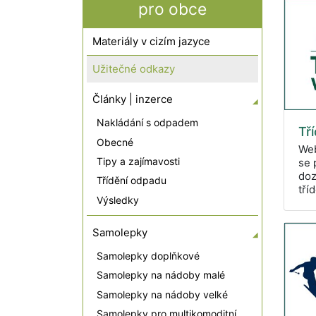
pro obce
Materiály v cizím jazyce
Užitečné odkazy
Články | inzerce
Nakládání s odpadem
Tř
Obecné
Web
Tipy a zajímavosti
se 
doz
Třídění odpadu
tří
Výsledky
Samolepky
Samolepky doplňkové
Samolepky na nádoby malé
Samolepky na nádoby velké
Samolepky pro multikomoditní