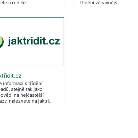
třídění zábavnější.
tele a rodiče.
třídit.cz
e informací k třídění
adů, stejně tak jako
ovědi na nejčastější
azy, naleznete na jaktri...