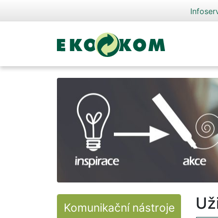
Infoser
Už
Komunikační nástroje