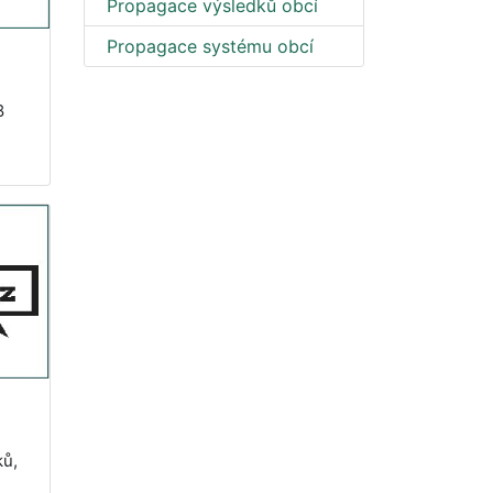
Propagace výsledků obcí
Propagace systému obcí
8
ků,