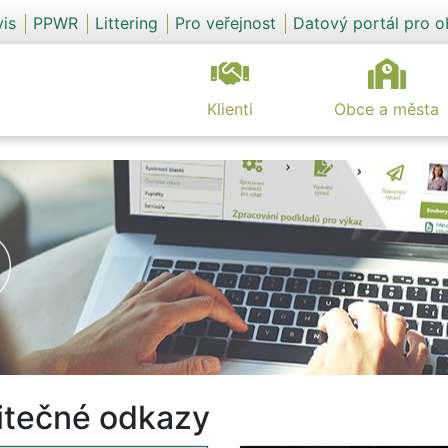
vis
PPWR
Littering
Pro veřejnost
Datový portál pro 
Klienti
Obce a města
itečné odkazy