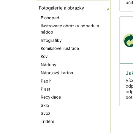
uči
Fotogalerie a obrázky
Bioodpad
Ilustrované obrázky odpadu a
nádob
Infografiky
Komiksové ilustrace
Kov
Nádoby
Jak
Nápojový karton
Víc
Papír
odp
Plast
odp
dot
Recyklace
Sklo
Svoz
Třídění