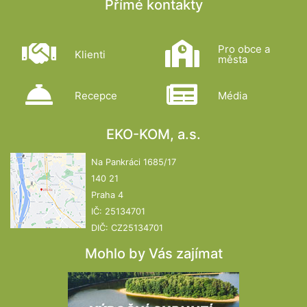
Přímé kontakty
Pro obce a
Klienti
města
Recepce
Média
EKO-KOM, a.s.
Na Pankráci 1685/17
140 21
Praha 4
IČ: 25134701
DIČ: CZ25134701
Mohlo by Vás zajímat