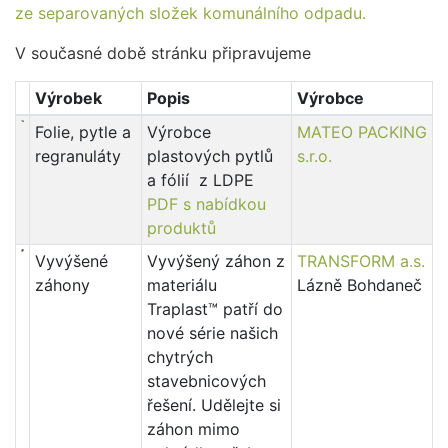
ze separovaných složek komunálního odpadu.
V současné době stránku připravujeme
Výrobek
Popis
Výrobce
Folie, pytle a
Výrobce
MATEO PACKING
regranuláty
plastových pytlů
s.r.o.
a fólií z LDPE
PDF s nabídkou
produktů
Vyvýšené
Vyvýšený záhon z
TRANSFORM a.s.
záhony
materiálu
Lázně Bohdaneč
Traplast™ patří do
nové série našich
chytrých
stavebnicových
řešení. Udělejte si
záhon mimo