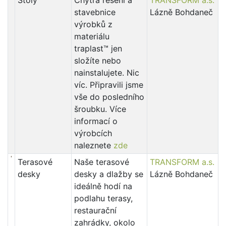
Stoly
Chytrá řešení a
TRANSFORM a.s.
stavebnice
Lázně Bohdaneč
výrobků z
materiálu
traplast™ jen
složíte nebo
nainstalujete. Nic
víc. Připravili jsme
vše do posledního
šroubku. Více
informací o
výrobcích
naleznete
zde
Terasové
Naše terasové
TRANSFORM a.s.
desky
desky a dlažby se
Lázně Bohdaneč
ideálně hodí na
podlahu terasy,
restaurační
zahrádky, okolo