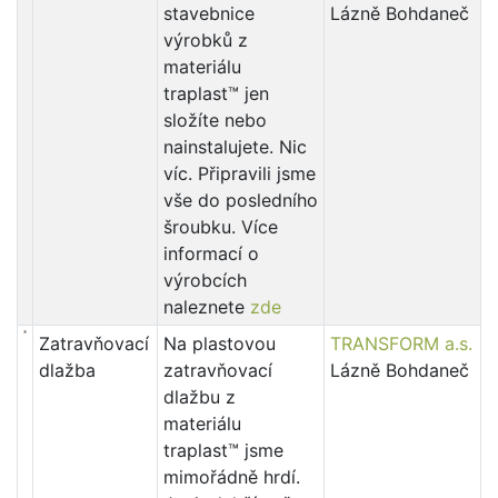
stavebnice
Lázně Bohdaneč
výrobků z
materiálu
traplast™ jen
složíte nebo
nainstalujete. Nic
víc. Připravili jsme
vše do posledního
šroubku. Více
informací o
výrobcích
naleznete
zde
Zatravňovací
Na plastovou
TRANSFORM a.s.
dlažba
zatravňovací
Lázně Bohdaneč
dlažbu z
materiálu
traplast™ jsme
mimořádně hrdí.