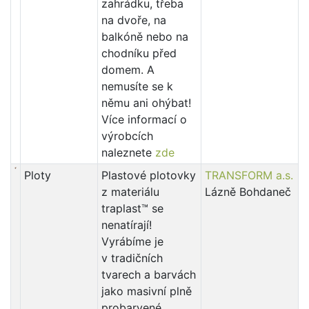
zahrádku, třeba
na dvoře, na
balkóně nebo na
chodníku před
domem. A
nemusíte se k
němu ani ohýbat!
Více informací o
výrobcích
naleznete
zde
Ploty
Plastové plotovky
TRANSFORM a.s.
z materiálu
Lázně Bohdaneč
traplast™ se
nenatírají!
Vyrábíme je
v tradičních
tvarech a barvách
jako masivní plně
probarvené