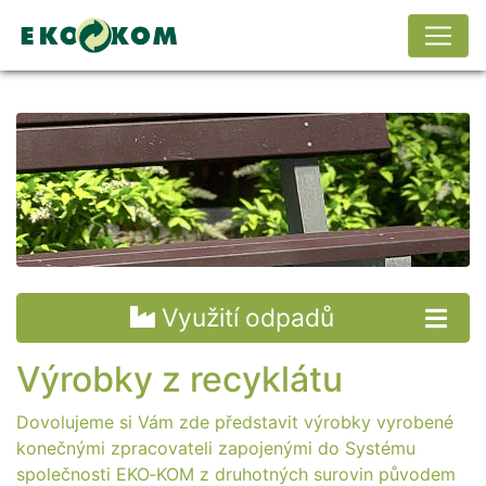
Využití odpadů
Výrobky z recyklátu
Dovolujeme si Vám zde představit výrobky vyrobené
konečnými zpracovateli zapojenými do Systému
společnosti EKO‑KOM z druhotných surovin původem