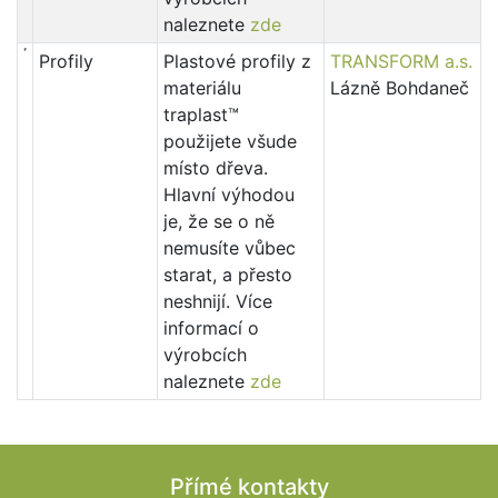
naleznete
zde
Profily
Plastové profily z
TRANSFORM a.s.
materiálu
Lázně Bohdaneč
traplast™
použijete všude
místo dřeva.
Hlavní výhodou
je, že se o ně
nemusíte vůbec
starat, a přesto
neshnijí. Více
informací o
výrobcích
naleznete
zde
Přímé kontakty