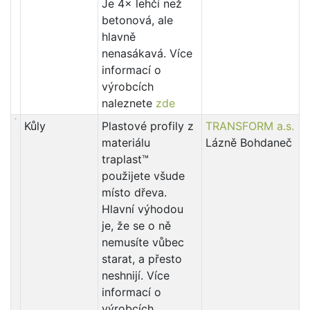
Je 4× lehčí než
betonová, ale
hlavně
nenasákavá. Více
informací o
výrobcích
naleznete
zde
Kůly
Plastové profily z
TRANSFORM a.s.
materiálu
Lázně Bohdaneč
traplast™
použijete všude
místo dřeva.
Hlavní výhodou
je, že se o ně
nemusíte vůbec
starat, a přesto
neshnijí. Více
informací o
výrobcích