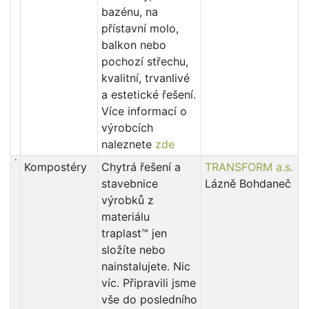
bazénu, na
přístavní molo,
balkon nebo
pochozí střechu,
kvalitní, trvanlivé
a estetické řešení.
Více informací o
výrobcích
naleznete
zde
Kompostéry
Chytrá řešení a
TRANSFORM a.s.
stavebnice
Lázně Bohdaneč
výrobků z
materiálu
traplast™ jen
složíte nebo
nainstalujete. Nic
víc. Připravili jsme
vše do posledního