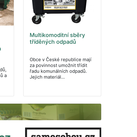
Multikomoditní sběry
tříděných odpadů
a
Obce v České republice mají
za povinnost umožnit třídit
dů,
řadu komunálních odpadů.
jů a
Jejich materiál...