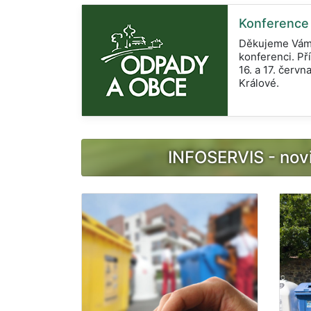
Konferenc
Děkujeme Vám 
konferenci. Pří
16. a 17. červ
Králové.
INFOSERVIS - novi