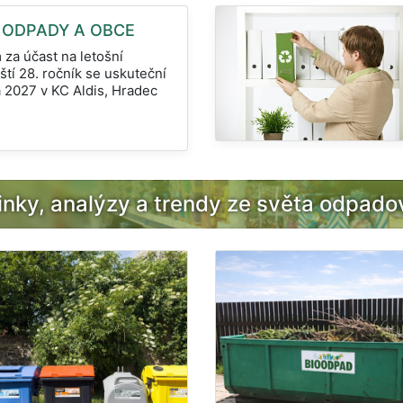
e ODPADY A OBCE
za účast na letošní
ští 28. ročník se uskuteční
na 2027 v KC Aldis, Hradec
nky, analýzy a trendy ze světa odpad