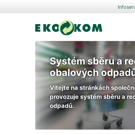
Infoser
Systém sběru a r
obalových odpad
Vítejte na stránkách společno
provozuje systém sběru a re
odpadů.