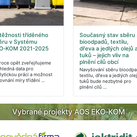
těžnosti tříděného
Současný stav sběru
ěru v Systému
bioodpadů, textilu,
O‑KOM 2021-2025
dřeva a jedlých olejů 
tuků – jejich vliv na
plnění cílů obcí
roce opět zveřejňujeme
hledná data pro
Navyšování sběru bioodpa
lytickou práci a možnost
textilu, dřeva a jedlých ole
ovnání míry třídění ...
tuků bude nezbytné pro
plnění cílů ...
Vybrané projekty AOS EKO‑KOM