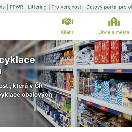
vis
PPWR
Littering
Pro veřejnost
Datový portál pro 
Klienti
Obce a města
ecyklace
ů
sti, která v ČR
cyklace obalových