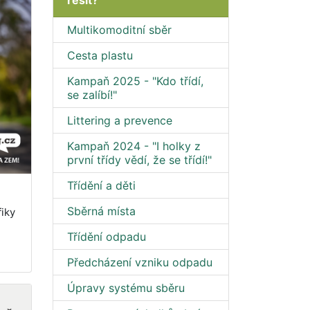
řešit?
Multikomoditní sběr
Cesta plastu
Kampaň 2025 - "Kdo třídí,
se zalíbí!"
Littering a prevence
Kampaň 2024 - "I holky z
první třídy vědí, že se třídí!"
Třídění a děti
Sběrná místa
iky
Třídění odpadu
,
Předcházení vzniku odpadu
Úpravy systému sběru