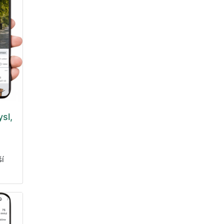
sl,
ší