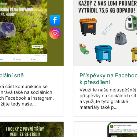
iální sítě
Příspěvky na Facebo
k přesdílení
ká část komunikace se
Využijte naše nejúspěšněj
hrává také na sociálních
příspěvky na sociálních sít
ích Facebook a Instagram.
a využijte tyto grafické
žijte tedy naše...
materiály také p...