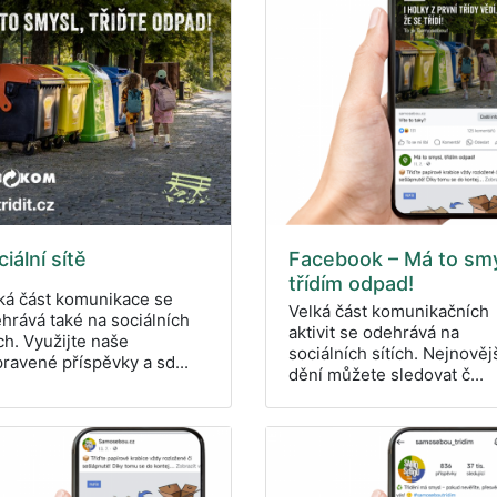
iální sítě
Facebook – Má to smy
třídím odpad!
ká část komunikace se
Velká část komunikačních
hrává také na sociálních
aktivit se odehrává na
ích. Využijte naše
sociálních sítích. Nejnověj
pravené příspěvky a sd...
dění můžete sledovat č...