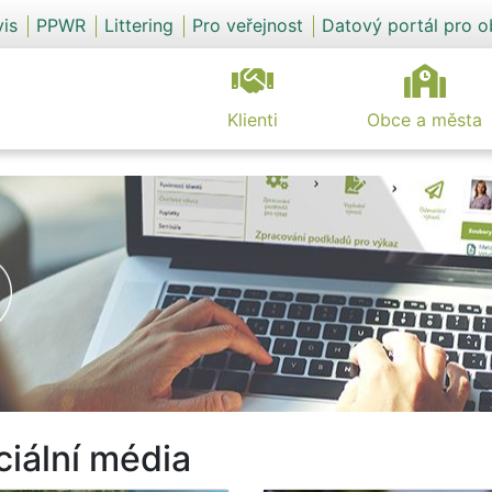
vis
PPWR
Littering
Pro veřejnost
Datový portál pro 
Klienti
Obce a města
ciální média