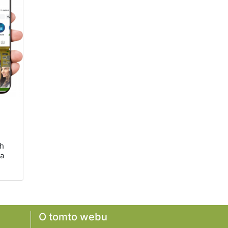
ch
na
O tomto webu