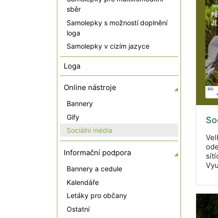
sběr
Samolepky s možností doplnění
loga
Samolepky v cizím jazyce
Loga
Online nástroje
Bannery
Gify
Soc
Sociální média
Vel
ode
Informační podpora
sít
Vyu
Bannery a cedule
Kalendáře
Letáky pro občany
Ostatní