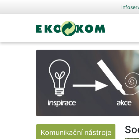
Infoser
So
Komunikační nástroje