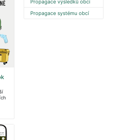
Propagace výsledků obcí
Propagace systému obcí
ok
ší
ích