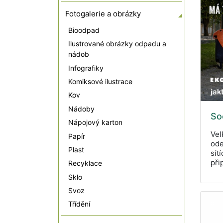
Fotogalerie a obrázky
Bioodpad
Ilustrované obrázky odpadu a
nádob
Infografiky
Komiksové ilustrace
Kov
Nádoby
Soc
Nápojový karton
Vel
Papír
ode
Plast
sít
při
Recyklace
Sklo
Svoz
Třídění