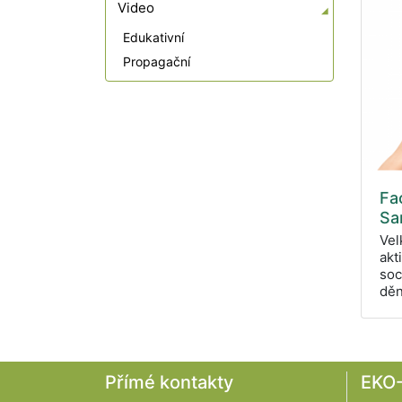
Video
Edukativní
Propagační
Fa
Sa
Vel
akt
soc
děn
Přímé kontakty
EKO-