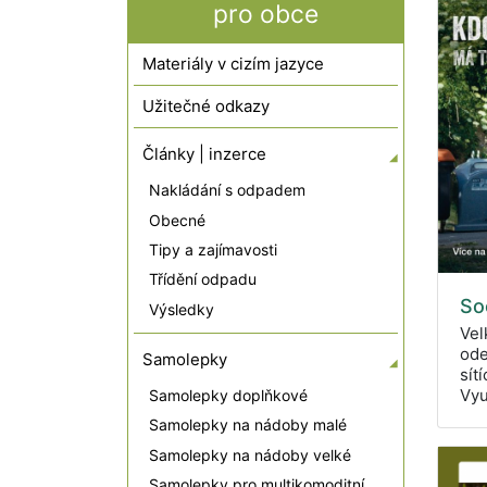
pro obce
Materiály v cizím jazyce
Užitečné odkazy
Články | inzerce
Nakládání s odpadem
Obecné
Tipy a zajímavosti
Třídění odpadu
Soc
Výsledky
Vel
ode
Samolepky
sít
Vyu
Samolepky doplňkové
Samolepky na nádoby malé
Samolepky na nádoby velké
Samolepky pro multikomoditní