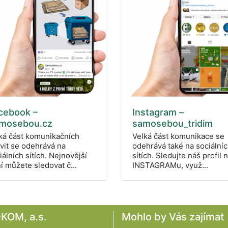
cebook –
Instagram –
mosebou.cz
samosebou_tridim
ká část komunikačních
Velká část komunikace se
ivit se odehrává na
odehrává také na sociální
iálních sítích. Nejnovější
sítích. Sledujte náš profil 
í můžete sledovat č...
INSTAGRAMu, využ...
KOM, a.s.
Mohlo by Vás zajímat