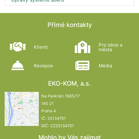
Přímé kontakty
Pro obce a
Klienti
města
Recepce
Média
EKO-KOM, a.s.
Na Pankráci 1685/17
140 21
Praha 4
IČ: 25134701
DIČ: CZ25134701
Mohlo by Vás zajímat