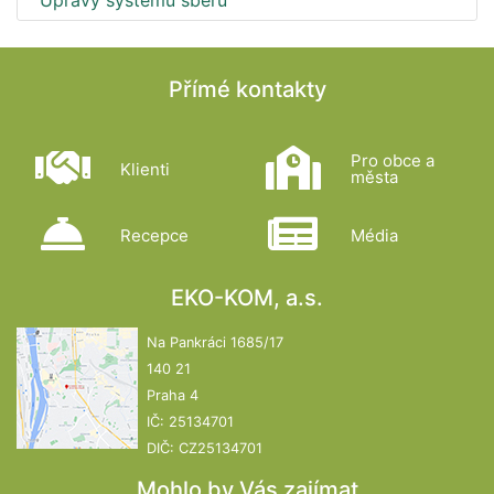
Úpravy systému sběru
Přímé kontakty
Pro obce a
Klienti
města
Recepce
Média
EKO-KOM, a.s.
Na Pankráci 1685/17
140 21
Praha 4
IČ: 25134701
DIČ: CZ25134701
Mohlo by Vás zajímat