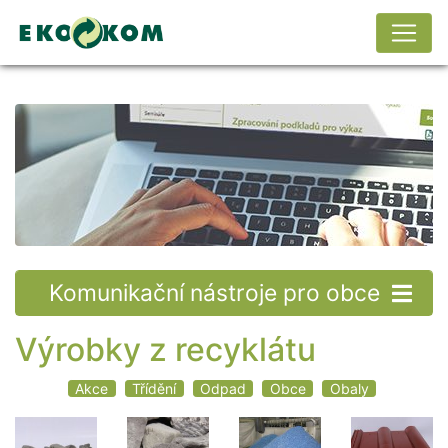
Komunikační nástroje pro obce
Výrobky z recyklátu
Akce
Třídění
Odpad
Obce
Obaly