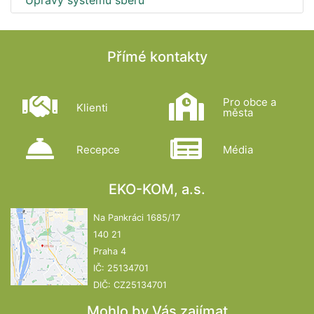
Úpravy systému sběru
Přímé kontakty
Pro obce a
Klienti
města
Recepce
Média
EKO-KOM, a.s.
Na Pankráci 1685/17
140 21
Praha 4
IČ: 25134701
DIČ: CZ25134701
Mohlo by Vás zajímat