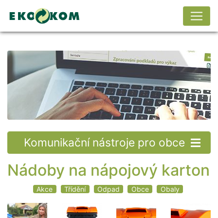
Komunikační nástroje pro obce
Nádoby na nápojový karton
Akce
Třídění
Odpad
Obce
Obaly