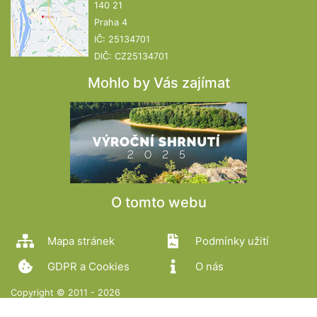
140 21
Praha 4
IČ: 25134701
DIČ: CZ25134701
Mohlo by Vás zajímat
O tomto webu
Mapa stránek
Podmínky užití
GDPR a Cookies
O nás
Copyright © 2011 - 2026