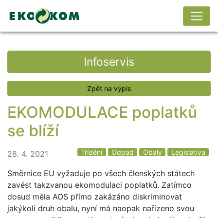
Infoservis
Zpět na výpis
EKOMODULACE poplatků
se blíží
Třídění
Odpad
Obaly
Legislativa
28. 4. 2021
Směrnice EU vyžaduje po všech členských státech
zavést takzvanou ekomodulaci poplatků. Zatímco
dosud měla AOS přímo zakázáno diskriminovat
jakýkoli druh obalu, nyní má naopak nařízeno svou