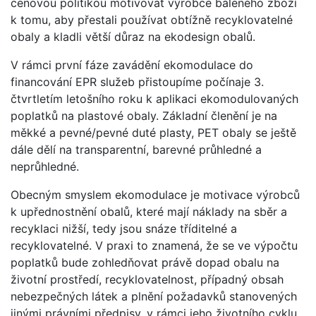
cenovou politikou motivovat výrobce baleného zboží
k tomu, aby přestali používat obtížně recyklovatelné
obaly a kladli větší důraz na ekodesign obalů.
V rámci první fáze zavádění ekomodulace do
financování EPR služeb přistoupíme počínaje 3.
čtvrtletím letošního roku k aplikaci ekomodulovaných
poplatků na plastové obaly. Základní členění je na
měkké a pevné/pevné duté plasty, PET obaly se ještě
dále dělí na transparentní, barevné průhledné a
neprůhledné.
Obecným smyslem ekomodulace je motivace výrobců
k upřednostnění obalů, které mají náklady na sběr a
recyklaci nižší, tedy jsou snáze tříditelné a
recyklovatelné. V praxi to znamená, že se ve výpočtu
poplatků bude zohledňovat právě dopad obalu na
životní prostředí, recyklovatelnost, případný obsah
nebezpečných látek a plnění požadavků stanovených
jinými právními předpisy, v rámci jeho životního cyklu,