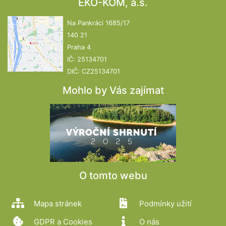
EKO-KOM, a.s.
Na Pankráci 1685/17
140 21
Praha 4
IČ: 25134701
DIČ: CZ25134701
Mohlo by Vás zajímat
O tomto webu
Mapa stránek
Podmínky užití
GDPR a Cookies
O nás