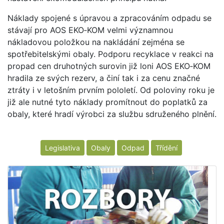
Náklady spojené s úpravou a zpracováním odpadu se
stávají pro AOS EKO‑KOM velmi významnou
nákladovou položkou na nakládání zejména se
spotřebitelskými obaly. Podporu recyklace v reakci na
propad cen druhotných surovin již loni AOS EKO‑KOM
hradila ze svých rezerv, a činí tak i za cenu značné
ztráty i v letošním prvním pololetí. Od poloviny roku je
již ale nutné tyto náklady promítnout do poplatků za
obaly, které hradí výrobci za službu sdruženého plnění.
Legislativa
Obaly
Odpad
Třídění