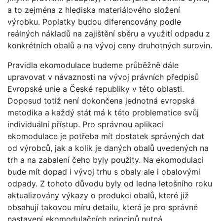
a to zejména z hlediska materiálového složení
výrobku. Poplatky budou diferencovány podle
reálných nákladů na zajištění sběru a využití odpadu z
konkrétních obalů a na vývoj ceny druhotných surovin.
Pravidla ekomodulace budeme průběžně dále
upravovat v návaznosti na vývoj právních předpisů
Evropské unie a České republiky v této oblasti.
Doposud totiž není dokončena jednotná evropská
metodika a každý stát má k této problematice svůj
individuální přístup. Pro správnou aplikaci
ekomodulace je potřeba mít dostatek správných dat
od výrobců, jak a kolik je daných obalů uvedených na
trh a na zabalení čeho byly použity. Na ekomodulaci
bude mít dopad i vývoj trhu s obaly ale i obalovými
odpady. Z tohoto důvodu byly od ledna letošního roku
aktualizovány výkazy o produkci obalů, které již
obsahují takovou míru detailu, která je pro správné
nastavení ekomodulačních principů nutná.