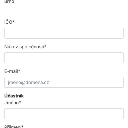
Brno
IČO*
Název společnosti*
E-mail*
Účastník
Jméno*
Příjmení*