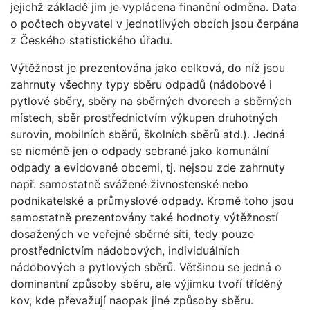
jejichž základě jim je vyplácena finanční odměna. Data
o počtech obyvatel v jednotlivých obcích jsou čerpána
z Českého statistického úřadu.
Výtěžnost je prezentována jako celková, do níž jsou
zahrnuty všechny typy sběru odpadů (nádobové i
pytlové sběry, sběry na sběrných dvorech a sběrných
místech, sběr prostřednictvím výkupen druhotných
surovin, mobilních sběrů, školních sběrů atd.). Jedná
se nicméně jen o odpady sebrané jako komunální
odpady a evidované obcemi, tj. nejsou zde zahrnuty
např. samostatně svážené živnostenské nebo
podnikatelské a průmyslové odpady. Kromě toho jsou
samostatně prezentovány také hodnoty výtěžností
dosažených ve veřejné sběrné síti, tedy pouze
prostřednictvím nádobových, individuálních
nádobových a pytlových sběrů. Většinou se jedná o
dominantní způsoby sběru, ale výjimku tvoří tříděný
kov, kde převažují naopak jiné způsoby sběru.