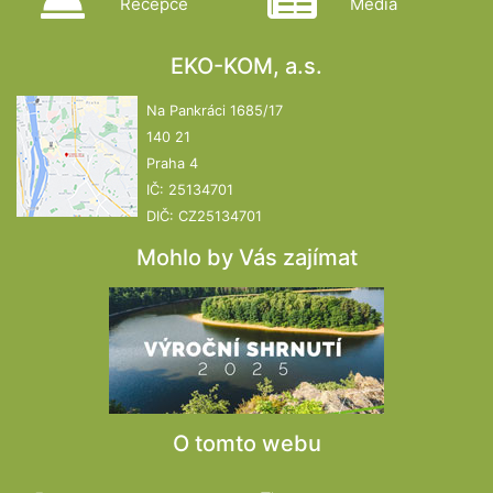
Recepce
Média
EKO-KOM, a.s.
Na Pankráci 1685/17
140 21
Praha 4
IČ: 25134701
DIČ: CZ25134701
Mohlo by Vás zajímat
O tomto webu