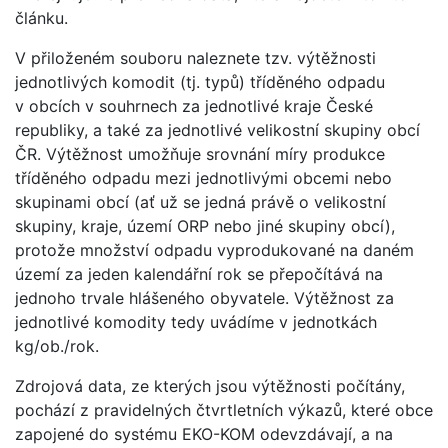
článku.
V přiloženém souboru naleznete tzv. výtěžnosti
jednotlivých komodit (tj. typů) tříděného odpadu
v obcích v souhrnech za jednotlivé kraje České
republiky, a také za jednotlivé velikostní skupiny obcí
ČR. Výtěžnost umožňuje srovnání míry produkce
tříděného odpadu mezi jednotlivými obcemi nebo
skupinami obcí (ať už se jedná právě o velikostní
skupiny, kraje, území ORP nebo jiné skupiny obcí),
protože množství odpadu vyprodukované na daném
území za jeden kalendářní rok se přepočítává na
jednoho trvale hlášeného obyvatele. Výtěžnost za
jednotlivé komodity tedy uvádíme v jednotkách
kg/ob./rok.
Zdrojová data, ze kterých jsou výtěžnosti počítány,
pochází z pravidelných čtvrtletních výkazů, které obce
zapojené do systému EKO-KOM odevzdávají, a na