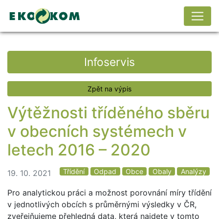
Infoservis
Zpět na výpis
Výtěžnosti tříděného sběru
v obecních systémech v
letech 2016 – 2020
Třídění
Odpad
Obce
Obaly
Analýzy
19. 10. 2021
Pro analytickou práci a možnost porovnání míry třídění
v jednotlivých obcích s průměrnými výsledky v ČR,
zveřejňujeme přehledná data, která najdete v tomto