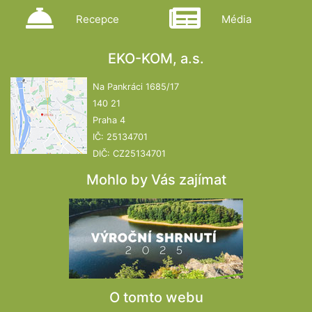
Recepce
Média
EKO-KOM, a.s.
Na Pankráci 1685/17
140 21
Praha 4
IČ: 25134701
DIČ: CZ25134701
Mohlo by Vás zajímat
O tomto webu