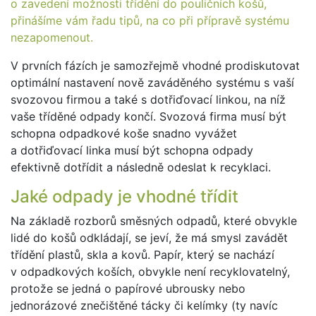
o zavedení možnosti třídění do pouličních košů,
přinášíme vám řadu tipů, na co při přípravě systému
nezapomenout.
V prvních fázích je samozřejmě vhodné prodiskutovat
optimální nastavení nově zaváděného systému s vaší
svozovou firmou a také s dotřiďovací linkou, na níž
vaše tříděné odpady končí. Svozová firma musí být
schopna odpadkové koše snadno vyvážet
a dotřiďovací linka musí být schopna odpady
efektivně dotřídit a následně odeslat k recyklaci.
Jaké odpady je vhodné třídit
Na základě rozborů směsných odpadů, které obvykle
lidé do košů odkládají, se jeví, že má smysl zavádět
třídění plastů, skla a kovů. Papír, který se nachází
v odpadkových koších, obvykle není recyklovatelný,
protože se jedná o papírové ubrousky nebo
jednorázové znečištěné tácky či kelímky (ty navíc