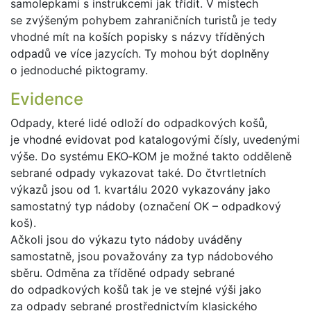
samolepkami s instrukcemi jak třídit. V místech
se zvýšeným pohybem zahraničních turistů je tedy
vhodné mít na koších popisky s názvy tříděných
odpadů ve více jazycích. Ty mohou být doplněny
o jednoduché piktogramy.
Evidence
Odpady, které lidé odloží do odpadkových košů,
je vhodné evidovat pod katalogovými čísly, uvedenými
výše. Do systému EKO‑KOM je možné takto odděleně
sebrané odpady vykazovat také. Do čtvrtletních
výkazů jsou od 1. kvartálu 2020 vykazovány jako
samostatný typ nádoby (označení OK – odpadkový
koš).
Ačkoli jsou do výkazu tyto nádoby uváděny
samostatně, jsou považovány za typ nádobového
sběru. Odměna za tříděné odpady sebrané
do odpadkových košů tak je ve stejné výši jako
za odpady sebrané prostřednictvím klasického