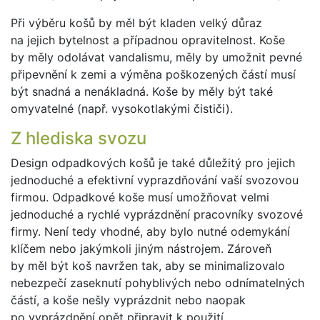
Při výběru košů by měl být kladen velký důraz
na jejich bytelnost a případnou opravitelnost. Koše
by měly odolávat vandalismu, měly by umožnit pevné
připevnění k zemi a výměna poškozených částí musí
být snadná a nenákladná. Koše by měly být také
omyvatelné (např. vysokotlakými čističi).
Z hlediska svozu
Design odpadkových košů je také důležitý pro jejich
jednoduché a efektivní vyprazdňování vaší svozovou
firmou. Odpadkové koše musí umožňovat velmi
jednoduché a rychlé vyprázdnění pracovníky svozové
firmy. Není tedy vhodné, aby bylo nutné odemykání
klíčem nebo jakýmkoli jiným nástrojem. Zároveň
by měl být koš navržen tak, aby se minimalizovalo
nebezpečí zaseknutí pohyblivých nebo odnímatelných
částí, a koše nešly vyprázdnit nebo naopak
po vyprázdnění opět připravit k použití.