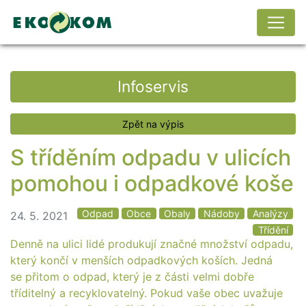
Infoservis
Zpět na výpis
S tříděním odpadu v ulicích
pomohou i odpadkové koše
Odpad
Obce
Obaly
Nádoby
Analýzy
24. 5. 2021
Třídění
Denně na ulici lidé produkují značné množství odpadu,
který končí v menších odpadkových koších. Jedná
se přitom o odpad, který je z části velmi dobře
tříditelný a recyklovatelný. Pokud vaše obec uvažuje