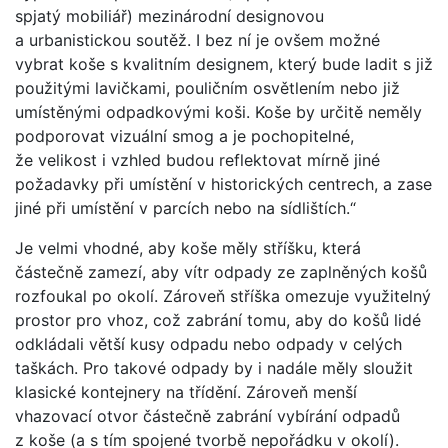
spjatý mobiliář) mezinárodní designovou
a urbanistickou soutěž. I bez ní je ovšem možné
vybrat koše s kvalitním designem, který bude ladit s již
použitými lavičkami, pouličním osvětlením nebo již
umístěnými odpadkovými koši. Koše by určitě neměly
podporovat vizuální smog a je pochopitelné,
že velikost i vzhled budou reflektovat mírně jiné
požadavky při umístění v historických centrech, a zase
jiné při umístění v parcích nebo na sídlištích.“
Je velmi vhodné, aby koše měly stříšku, která
částečně zamezí, aby vítr odpady ze zaplněných košů
rozfoukal po okolí. Zároveň stříška omezuje využitelný
prostor pro vhoz, což zabrání tomu, aby do košů lidé
odkládali větší kusy odpadu nebo odpady v celých
taškách. Pro takové odpady by i nadále měly sloužit
klasické kontejnery na třídění. Zároveň menší
vhazovací otvor částečně zabrání vybírání odpadů
z koše (a s tím spojené tvorbě nepořádku v okolí).