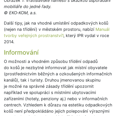
Obrázek 1: Vratislavské náměstí s ukázkou uspořádání
mobiliáře do jedné řady.
© EKO‑KOM, a.s.
Další tipy, jak na vhodné umístění odpadkových košů
(nejen na třídění) v městském prostoru, nabízí
Manuál
tvorby veřejných prostranství1
, který IPR vydal v roce
2014.
Informování
O možnosti a vhodném způsobu třídění odpadů
do košů je nezbytné informovat jak místní obyvatele
(prostřednictvím běžných a ozkoušených informačních
kanálů), tak i turisty. Druhou jmenovanou skupinu
je možné na správné zásady třídění upozornit
například ve spolupráci s místními ubytovacími
zařízeními (hotely, penziony aj.) nebo v informačních
centrech. Vzhledem k důrazu na estetiku odpadkových
košů není předpokládáno jejich polepování výraznými