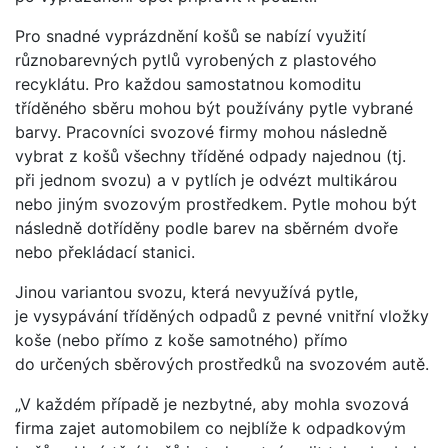
Pro snadné vyprázdnění košů se nabízí využití
různobarevných pytlů vyrobených z plastového
recyklátu. Pro každou samostatnou komoditu
tříděného sběru mohou být používány pytle vybrané
barvy. Pracovníci svozové firmy mohou následně
vybrat z košů všechny tříděné odpady najednou (tj.
při jednom svozu) a v pytlích je odvézt multikárou
nebo jiným svozovým prostředkem. Pytle mohou být
následně dotříděny podle barev na sběrném dvoře
nebo překládací stanici.
Jinou variantou svozu, která nevyužívá pytle,
je vysypávání tříděných odpadů z pevné vnitřní vložky
koše (nebo přímo z koše samotného) přímo
do určených sběrových prostředků na svozovém autě.
„V každém případě je nezbytné, aby mohla svozová
firma zajet automobilem co nejblíže k odpadkovým