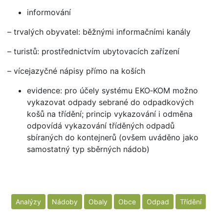
informování
– trvalých obyvatel: běžnými informačními kanály
– turistů: prostřednictvím ubytovacích zařízení
– vícejazyčné nápisy přímo na koších
evidence: pro účely systému EKO‑KOM možno
vykazovat odpady sebrané do odpadkových
košů na třídění; princip vykazování i odměna
odpovídá vykazování tříděných odpadů
sbíraných do kontejnerů (ovšem uváděno jako
samostatný typ sběrných nádob)
Analýzy
Nádoby
Obaly
Obce
Odpad
Třídění