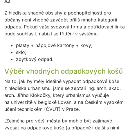
a.s.
Z hlediska snadné obsluhy a pochopitelnosti pro
občany není vhodné zavádět příliš mnoho kategorií
odpadu. Pokud vaše svozová firma a dotřiďovací linka
bude souhlasit, nabízí se třídění v systému:
plasty + nápojové kartony + kovy;
sklo;
zbytkový odpad.
Výběr vhodných odpadkových košů
Na to, jak by měly ideálně vypadat odpadkové koše
z hlediska urbanismu, jsme se zeptali Ing. arch. akad.
arch. Jiřího Klokočky, který urbanismus vyučuje
na univerzitě v belgické Lovani a na Českém vysokém
učení technickém (ČVUT) v Praze.
„Zejména pro větší města by mohlo být zajímavé
vypsat na odpadkové koše (a případně i další s nimi