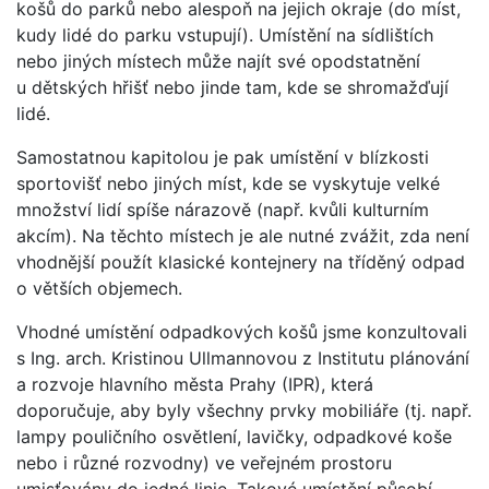
košů do parků nebo alespoň na jejich okraje (do míst,
kudy lidé do parku vstupují). Umístění na sídlištích
nebo jiných místech může najít své opodstatnění
u dětských hřišť nebo jinde tam, kde se shromažďují
lidé.
Samostatnou kapitolou je pak umístění v blízkosti
sportovišť nebo jiných míst, kde se vyskytuje velké
množství lidí spíše nárazově (např. kvůli kulturním
akcím). Na těchto místech je ale nutné zvážit, zda není
vhodnější použít klasické kontejnery na tříděný odpad
o větších objemech.
Vhodné umístění odpadkových košů jsme konzultovali
s Ing. arch. Kristinou Ullmannovou z Institutu plánování
a rozvoje hlavního města Prahy (IPR), která
doporučuje, aby byly všechny prvky mobiliáře (tj. např.
lampy pouličního osvětlení, lavičky, odpadkové koše
nebo i různé rozvodny) ve veřejném prostoru
umisťovány do jedné linie. Takové umístění působí