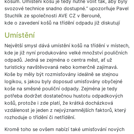
košům. Umístění košů je tedy nutné volit tak, aby byly
svozové technice snadno dostupné.“ upozorňuje Pavel
Stuchlík ze společnosti AVE CZ v Berouně,
kde o zavedení košů na třídění odpadu již diskutují
Umístění
Největší smysl dává umístění košů na třídění v místech,
kde je již nyní produkováno velké množství pouličních
odpadů. Jedná se zejména o centra měst, ať už
turisticky navštěvovaná nebo komerčně zajímavá.
Koše by měly být rozmisťovány ideálně se stejnou
logikou, s jakou byly doposud umisťovány obyčejné
koše na směsné pouliční odpady. Zejména je tedy
potřeba dodržet dostatečnou hustotu odpadkových
košů, protože i zde platí, že krátká docházková
vzdálenost je jeden z nejvýznamnějších faktorů, který
rozhoduje o třídění či netřídění.
Kromě toho se ovšem nabízí také umisťování nových