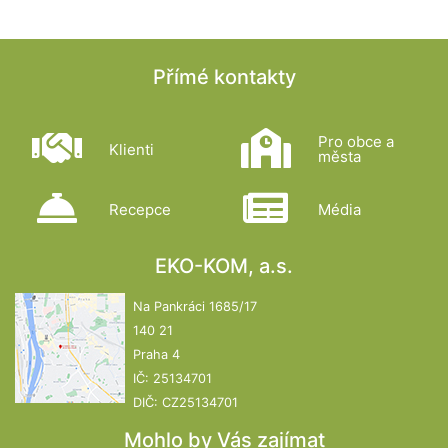
Přímé kontakty
Pro obce a
Klienti
města
Recepce
Média
EKO-KOM, a.s.
Na Pankráci 1685/17
140 21
Praha 4
IČ: 25134701
DIČ: CZ25134701
Mohlo by Vás zajímat