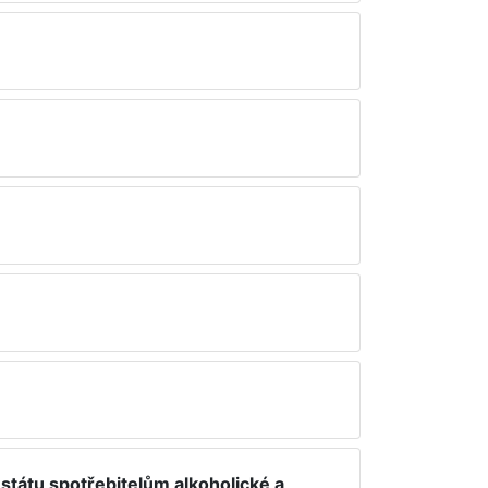
státu spotřebitelům alkoholické a