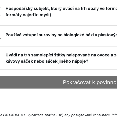
Hospodářský subjekt, který uvádí na trh obaly ve form
formáty najeďte myší)
Používá vstupní suroviny na biologické bázi v plastov
Uvádí na trh samolepící štítky nalepované na ovoce a 
kávový sáček nebo sáček jiného nápoje?
Pokračovat k povinn
e EKO‑KOM, a.s. vynakládá značné úsilí, aby poskytované konzultace, inf