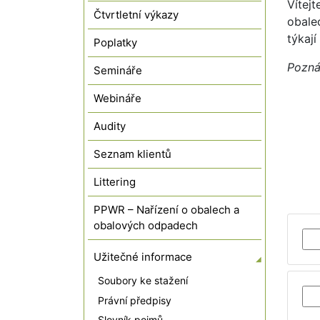
Vítejt
Čtvrtletní výkazy
obale
týkají
Poplatky
Pozná
Semináře
Webináře
Audity
Seznam klientů
Littering
PPWR – Nařízení o obalech a
obalových odpadech
Užitečné informace
Soubory ke stažení
Právní předpisy
Slovník pojmů