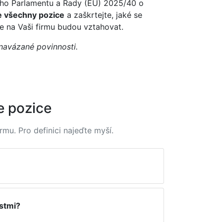
ého Parlamentu a Rady (EU) 2025/40
o
e všechny pozice
a zaškrtejte, jaké se
e na Vaši firmu budou vztahovat.
navázané povinnosti.
e pozice
rmu. Pro definici najeďte myší.
ástmi?