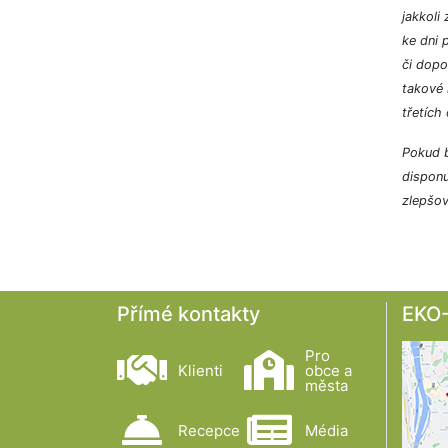
jakkoli
ke dni 
či dopo
takové 
třetích
Pokud b
disponu
zlepšov
Přímé kontakty
EKO-
Pro
Klienti
obce a
města
Recepce
Média