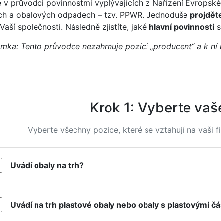
e v průvodci povinnostmi vyplývajících z N
ařízení Evropsk
ch a obalových odpadech – tzv. PPWR. Jednoduše
projdět
 Vaší společnosti. Následně zjistíte, jaké
hlavní povinnosti
s
mka: Tento průvodce nezahrnuje pozici „producent“ a k ní 
Krok 1: Vyberte vaš
Vyberte všechny pozice, které se vztahují na vaši fi
Uvádí obaly na trh?
Uvádí na trh plastové obaly nebo obaly s plastovými č