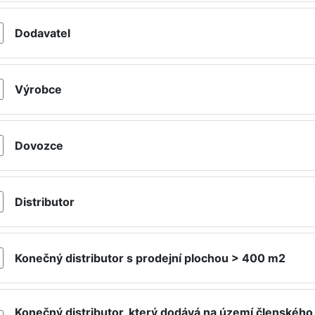
Dodavatel
Výrobce
Dovozce
Distributor
Konečný distributor s prodejní plochou > 400 m2
Konečný distributor, který dodává na území členského 