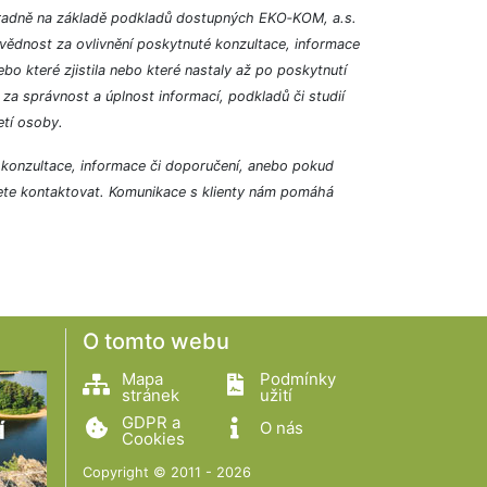
ýhradně na základě podkladů dostupných EKO‑KOM, a.s.
ovědnost za ovlivnění poskytnuté konzultace, informace
bo které zjistila nebo které nastaly až po poskytnutí
a správnost a úplnost informací, podkladů či studií
etí osoby.
é konzultace, informace či doporučení, anebo pokud
ete kontaktovat. Komunikace s klienty nám pomáhá
O tomto webu
Mapa
Podmínky
stránek
užití
GDPR a
O nás
Cookies
Copyright © 2011 - 2026