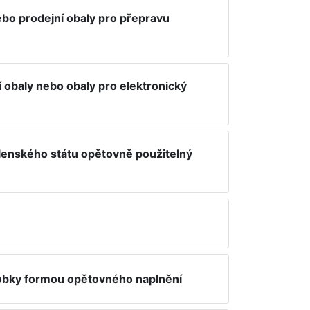
ebo prodejní obaly pro přepravu
í obaly nebo obaly pro elektronický
lenského státu opětovně použitelný
robky formou opětovného naplnění