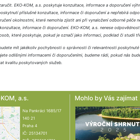
 zaručit. EKO‑KOM, a.s. poskytuje konzultace, informace a doporučení v
poskytnutí příslušné konzultace, informace či doporučení a nepřebírá odp
ručení okolnostmi, které nemohla zjistit ani při vynaložení odborné péče ne
konzultace, informace či doporučení. EKO‑KOM, a.s. nenese odpovědnost z
 osob, které poskytuje, pokud je označí jako informaci, podklad či studii tř
udete mít jakékoliv pochybnosti o správnosti či relevantnosti poskytnut
jete odlišnými informacemi či doporučeními, budeme rádi, pokud nás bud
at kvalitu poskytovaných služeb.
KOM, a.s.
Mohlo by Vás zajímat
Na Pankráci 1685/17
140 21
Praha 4
IČ: 25134701