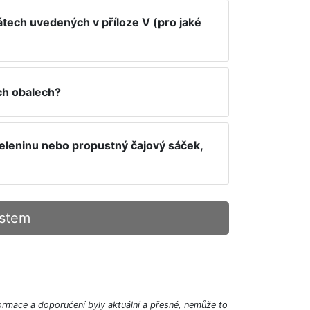
átech uvedených v příloze V (pro jaké
ých obalech?
zeleninu nebo propustný čajový sáček,
ostem
ormace a doporučení byly aktuální a přesné, nemůže to